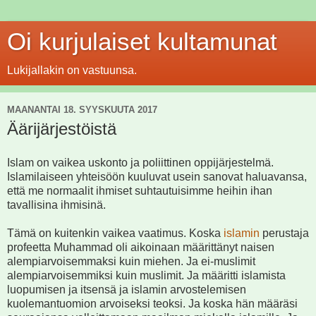
Oi kurjulaiset kultamunat
Lukijallakin on vastuunsa.
MAANANTAI 18. SYYSKUUTA 2017
Äärijärjestöistä
Islam on vaikea uskonto ja poliittinen oppijärjestelmä.
Islamilaiseen yhteisöön kuuluvat usein sanovat haluavansa,
että me normaalit ihmiset suhtautuisimme heihin ihan
tavallisina ihmisinä.
Tämä on kuitenkin vaikea vaatimus. Koska
islamin
perustaja
profeetta Muhammad oli aikoinaan määrittänyt naisen
alempiarvoisemmaksi kuin miehen. Ja ei-muslimit
alempiarvoisemmiksi kuin muslimit. Ja määritti islamista
luopumisen ja itsensä ja islamin arvostelemisen
kuolemantuomion arvoiseksi teoksi. Ja koska hän määräsi