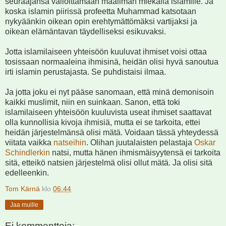
seuraajansa valloittamaan maailman miekalla islamille. Ja
koska islamin piirissä profeetta Muhammad katsotaan
nykyäänkin oikean opin erehtymättömäksi vartijaksi ja
oikean elämäntavan täydelliseksi esikuvaksi.
Jotta islamilaiseen yhteisöön kuuluvat ihmiset voisi ottaa
tosissaan normaaleina ihmisinä, heidän olisi hyvä sanoutua
irti islamin perustajasta. Se puhdistaisi ilmaa.
Ja jotta joku ei nyt pääse sanomaan, että minä demonisoin
kaikki muslimit, niin en suinkaan. Sanon, että toki
islamilaiseen yhteisöön kuuluvista useat ihmiset saattavat
olla kunnollisia kivoja ihmisiä, mutta ei se tarkoita, ettei
heidän järjestelmänsä olisi mätä. Voidaan tässä yhteydessä
viitata vaikka
natseihin
. Olihan juutalaisten pelastaja
Oskar
Schindlerkin
natsi, mutta hänen ihmismäisyytensä ei tarkoita
sitä, etteikö natsien järjestelmä olisi ollut mätä. Ja olisi sitä
edelleenkin.
Tom Kärnä
klo
06:44
Jaa muille
Ei kommentteja: