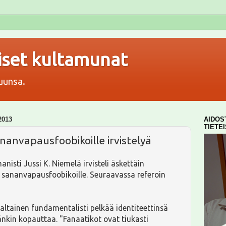
aiset kultamunat
tuunsa.
2013
AIDOS
TIETE
anvapausfoobikoille irvistelyä
anisti Jussi K. Niemelä irvisteli äskettäin
 sananvapausfoobikoille. Seuraavassa referoin
ltainen fundamentalisti pelkää identiteettinsä
änkin kopauttaa. "Fanaatikot ovat tiukasti