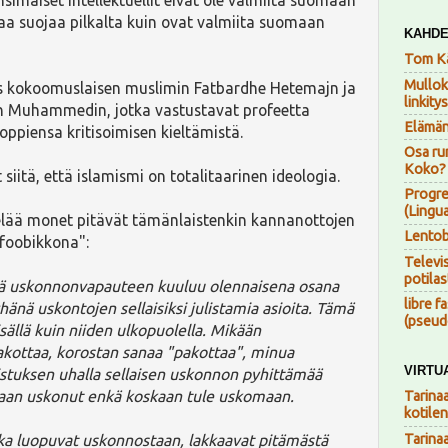
maa suojaa pilkalta kuin ovat valmiita suomaan
KAHDE
Tom K
Mulloka
s kokoomuslaisen muslimin Fatbardhe Hetemajn ja
linkity
n Muhammedin, jotka vastustavat profeetta
Elämän 
piensa kritisoimisen kieltämistä.
Osa run
Koko? 
iitä, että islamismi on totalitaarinen ideologia.
Progres
(Lingu
lää monet pitävät tämänlaistenkin kannanottojen
Lentob
ofoobikkona":
Televi
potila
tä uskonnonvapauteen kuuluu olennaisena osana
libre f
hänä uskontojen sellaisiksi julistamia asioita. Tämä
(pseud
sällä kuin niiden ulkopuolella. Mikään
pakottaa, korostan sanaa "pakottaa", minua
VIRTU
stuksen uhalla sellaisen uskonnon pyhittämää
kaan uskonut enkä koskaan tule uskomaan.
Tarina
kotile
Tarina
tka luopuvat uskonnostaan, lakkaavat pitämästä