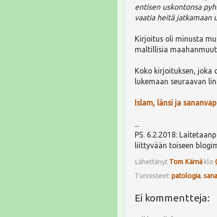
entisen uskontonsa pyhin
vaatia heitä jatkamaan 
Kirjoitus oli minusta m
maltillisia maahanmuutt
Koko kirjoituksen, joka
lukemaan seuraavan link
Islam, länsi ja sananva
...
PS. 6.2.2018: Laitetaanp
liittyvään toiseen blog
Lähettänyt
Tom Kärnä
klo
Tunnisteet:
patologia
,
san
Ei kommentteja: