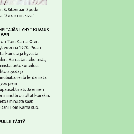
n 5. Siteeraan Spede
: "Se on niin kiva."
NPITÄJÄN LYHYT KUVAUS
TÄÄN
 on Tom Kärnä. Olen
yt vuonna 1970. Pidän
ta, koirista ja hyvästä
kin. Harrastan lukemista,
tamista, tietokoneilua,
htoistyötä ja
mulaattoreilla lentämistä.
yös pieni
apausaktivisti. Ja ennen
 minulla oli ollut koirakin.
ietoa minusta saat
oltani Tom Kärnä suo.
VULLE TÄSTÄ