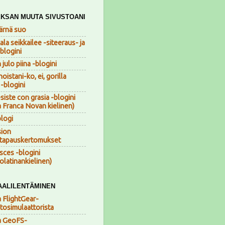
KSAN MUUTA SIVUSTOANI
ärnä suo
la seikkailee -siteeraus- ja
sblogini
julo piina -blogini
oistani-ko, ei, gorilla
-blogini
iste con grasia -blogini
a Franca Novan kielinen)
logi
sion
stapauskertomukset
asces -blogini
olatinankielinen)
AALILENTÄMINEN
a FlightGear-
ntosimulaattorista
a GeoFS-