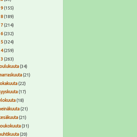
19
(155)
18
(189)
17
(214)
16
(232)
15
(324)
14
(259)
13
(263)
joulukuuta
(34)
marraskuuta
(21)
lokakuuta
(22)
syyskuuta
(17)
elokuuta
(18)
heinäkuuta
(21)
kesäkuuta
(21)
toukokuuta
(31)
huhtikuuta
(20)