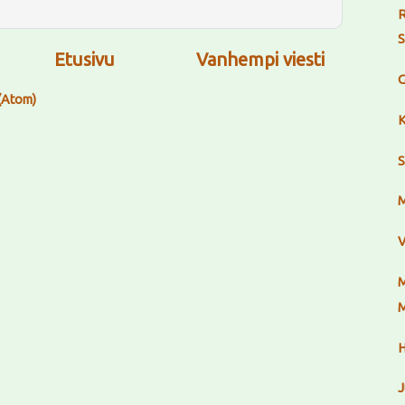
R
S
Etusivu
Vanhempi viesti
G
(Atom)
K
S
M
V
M
M
H
J