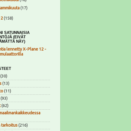
tammikuuta
(17)
12
(158)
NI SATUNNAISIA
NTÖJÄ (EIVÄT
ÄMÄTTÄ NÄY)
ntia lennetty X-Plane 12 -
mulaattorilla
STEET
(30)
s
(13)
to
(11)
(93)
t
(62)
maailmankaikkeudessa
 tarkoitus
(216)