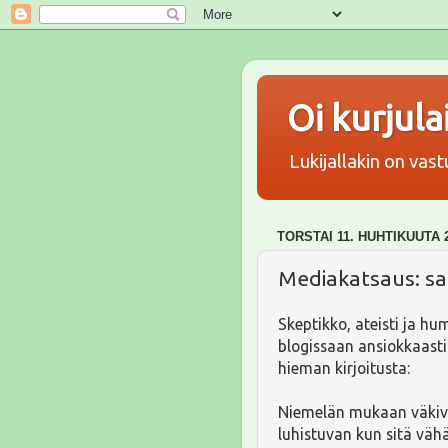
Oi kurjul
Lukijallakin on vas
TORSTAI 11. HUHTIKUUTA 
Mediakatsaus: san
Skeptikko, ateisti ja hum
blogissaan ansiokkaasti
hieman kirjoitusta:
Niemelän mukaan väkiva
luhistuvan kun sitä väh