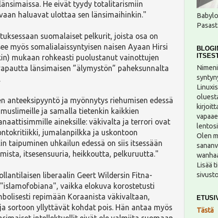
länsimaissa. He eivät tyydy totalitarismiin
a vaan haluavat ulottaa sen länsimaihinkin."
Babylo
Pasasta
tuksessaan suomalaiset pelkurit, joista osa on
tsee myös somalialaissyntyisen naisen Ayaan Hirsi
BLOGI
ITSES
kin) mukaan rohkeasti puolustanut vainottujen
Nimeni
nvapautta länsimaisen ”älymystön” paheksunnalta
syntyn
.
Linuxis
oluesta
en anteeksipyyntö ja myönnytys riehumisen edessä
kirjoit
 muslimeille ja samalla tietenkin kaikkien
vapaae
aattisimmille aineksille: väkivalta ja terrori ovat
lentosi
ntokritiikki, jumalanpilkka ja uskontoon
Olen m
ikin taipuminen uhkailun edessä on siis itsessään
sananv
sta, itsesensuuria, heikkoutta, pelkuruutta."
wanhaan
Lisää t
sivust
lantilaisen liberaalin Geert Wildersin Fitna-
"islamofobiana", vaikka elokuva korostetusti
bolisesti repimään Koraanista väkivaltaan,
ETUSI
a sortoon yllyttävät kohdat pois. Hän antaa myös
Tästä
simaiset intellektuellit eivät ole valmiita suomaan