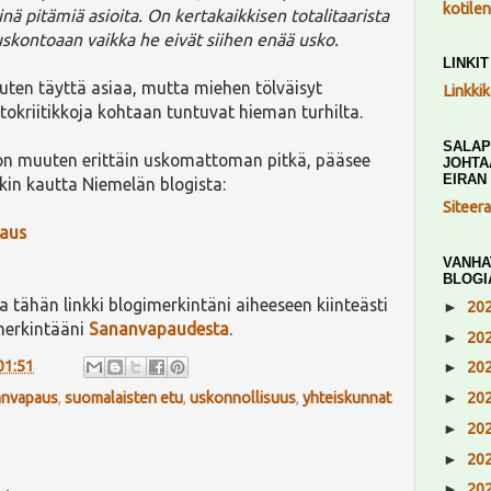
kotile
ä pitämiä asioita. On kertakaikkisen totalitaarista
uskontoaan vaikka he eivät siihen enää usko.
LINKI
uuten täyttä asiaa, mutta miehen tölväisyt
Linkki
okriitikkoja kohtaan tuntuvat hieman turhilta.
SALAP
 on muuten erittäin uskomattoman pitkä, pääsee
JOHTA
EIRAN
in kautta Niemelän blogista:
Siteer
paus
VANHA
BLOGI
a tähän linkki blogimerkintäni aiheeseen kiinteästi
►
20
imerkintääni
Sananvapaudesta
.
►
20
01:51
►
20
►
20
anvapaus
,
suomalaisten etu
,
uskonnollisuus
,
yhteiskunnat
►
20
►
20
►
20