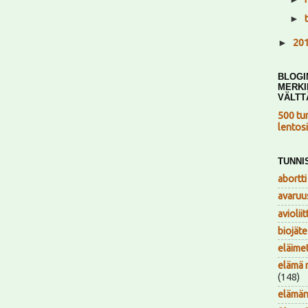
►
►
20
BLOGI
MERKI
VÄLTT
500 tu
lentosi
TUNNI
abortti
avaruu
avioliit
biojäte
eläime
elämä 
(148)
elämän