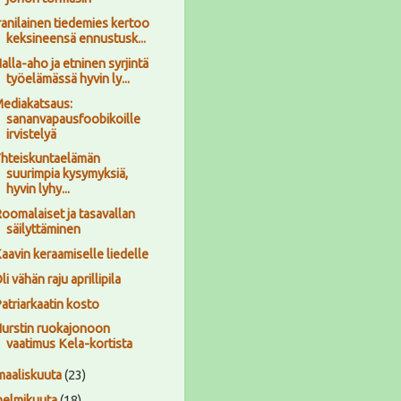
ranilainen tiedemies kertoo
keksineensä ennustusk...
alla-aho ja etninen syrjintä
työelämässä hyvin ly...
ediakatsaus:
sananvapausfoobikoille
irvistelyä
hteiskuntaelämän
suurimpia kysymyksiä,
hyvin lyhy...
oomalaiset ja tasavallan
säilyttäminen
aavin keraamiselle liedelle
li vähän raju aprillipila
atriarkaatin kosto
urstin ruokajonoon
vaatimus Kela-kortista
maaliskuuta
(23)
helmikuuta
(18)