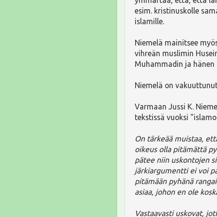
esim. kristinuskolle sa
islamille.
Niemelä mainitsee myö
vihreän muslimin Husei
Muhammadin ja hänen op
Niemelä on vakuuttunut s
Varmaan Jussi K. Nieme
tekstissä vuoksi "islam
On tärkeää muistaa, et
oikeus olla pitämättä py
pätee niin uskontojen si
järkiargumentti ei voi 
pitämään pyhänä rangai
asiaa, johon en ole kos
Vastaavasti uskovat, jo