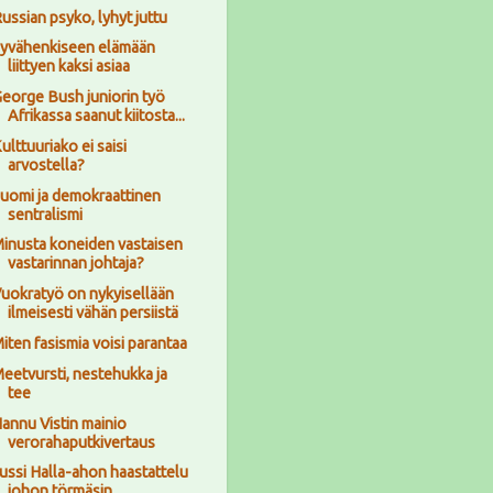
ussian psyko, lyhyt juttu
yvähenkiseen elämään
liittyen kaksi asiaa
eorge Bush juniorin työ
Afrikassa saanut kiitosta...
ulttuuriako ei saisi
arvostella?
uomi ja demokraattinen
sentralismi
inusta koneiden vastaisen
vastarinnan johtaja?
uokratyö on nykyisellään
ilmeisesti vähän persiistä
iten fasismia voisi parantaa
eetvursti, nestehukka ja
tee
annu Vistin mainio
verorahaputkivertaus
ussi Halla-ahon haastattelu
johon törmäsin