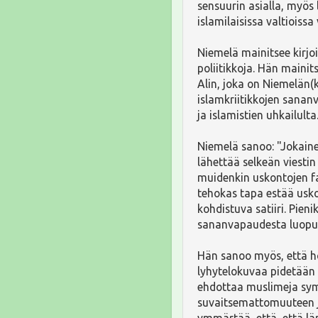
sensuurin asialla, myös 
islamilaisissa valtioiss
Niemelä mainitsee kirjoi
poliitikkoja. Hän maini
Alin, joka on Niemelän(
islamkriitikkojen sana
ja islamistien uhkailulta
Niemelä sanoo: "Jokain
lähettää selkeän viestin
muidenkin uskontojen fan
tehokas tapa estää usko
kohdistuva satiiri. Pien
sananvapaudesta luopumi
Hän sanoo myös, että hol
lyhytelokuvaa pidetään 
ehdottaa muslimeja sym
suvaitsemattomuuteen j
ymmärtää, että, että län