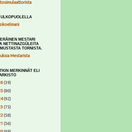
ntosimulaattorista
T ULKOPUOLELLA
kokoelmani
ERÄINEN MESTARI
A NETTINAZGÛLEITA
 MUSTASTA TORNISTA.
auksia Mestarista
TKIN MERKINNÄT ELI
ARKISTO
26
(39)
25
(80)
24
(92)
23
(75)
22
(58)
21
(56)
20
(69)